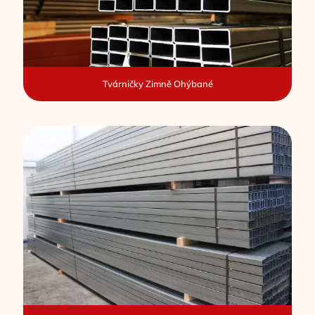
Tvárničky Zimně Ohýbané