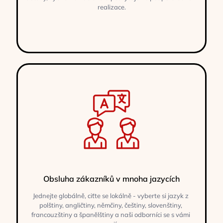
realizace.
Obsluha zákazníků v mnoha jazycích
Jednejte globálně, ciťte se lokálně - vyberte si jazyk z
polštiny, angličtiny, němčiny, češtiny, slovenštiny,
francouzštiny a španělštiny a naši odborníci se s vámi